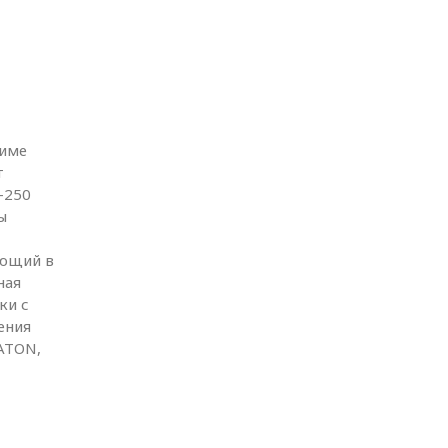
жиме
т
-250
ы
яющий в
ная
ки с
ения
ATON,