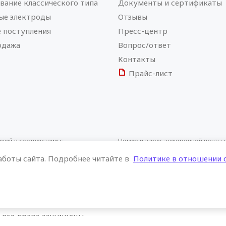
вание классического типа
Документы и сертификаты
ые электроды
Отзывы
 поступления
Пресс-центр
одажа
Вопрос/ответ
Контакты
Прайс-лист
ей в соответствии с
Номер и адрес электронной почты
ц: Отдел торговли и услуг
покупателей о нарушении их прав,
аботы сайта. Подробнее читайте в
Политике в отношении 
потребителей: +375 17 375-46-46, in
 все права защищены