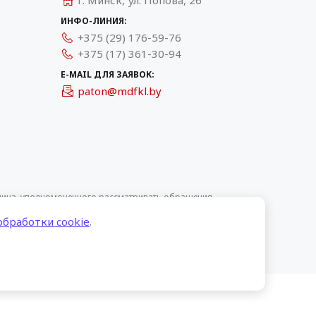
г. Минск, ул. Попова, 26
ИНФО-ЛИНИЯ:
+375 (29) 176-59-76
+375 (17) 361-30-94
E-MAIL ДЛЯ ЗАЯВОК:
paton@mdfkl.by
 лица, уполномоченного рассматривать обращения
 предусмотренных законодательством о защите прав
обработки cookie
.
fo@mdfkl.by