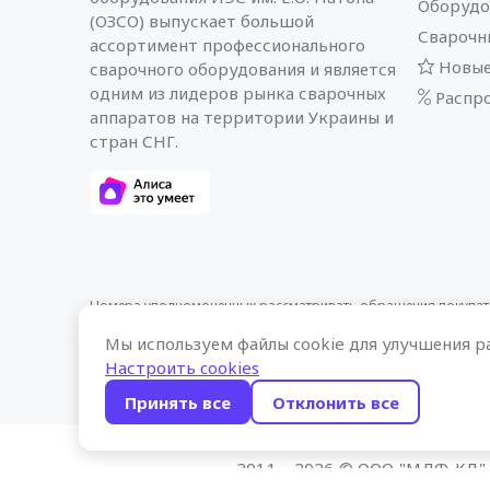
Оборудо
(ОЗСО) выпускает большой
Сварочн
ассортимент профессионального
Новые
сварочного оборудования и является
одним из лидеров рынка сварочных
Распр
аппаратов на территории Украины и
стран СНГ.
Номера уполномоченных рассматривать обращения покупател
законодательством об обращениях граждан и юридических ли
Мы используем файлы cookie для улучшения р
администрации Московского района +375 17 258-30-82.
Настроить cookies
Принять все
Отклонить все
2011—2026 © ООО "МДФ-КЛ",