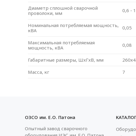
Диаметр сплошной сварочной
0,6 - 
проволоки, мм
Номинальная потребляемая мощность,
0,05
кВА
Максимальная потребляемая
0,08
мощность, кВA
Габаритные размеры, ШxГxВ, мм
260х4
Масса, кг
7
ОЗСО им. Е.О. Патона
КАТАЛО
Опытный завод сварочного
Оборудо
оборудования ИЭС им. Е.О. Патона