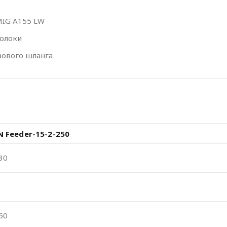
MIG A155 LW
волоки
зового шланга
 Feeder-15-2-250
30
60