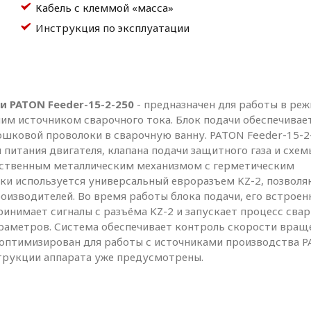
Кабель с клеммой «масса»
Инструкция по эксплуатации
 PATON Feeder-15-2-250
- предназначен для работы в ре
им источником сварочного тока. Блок подачи обеспечивае
шковой проволоки в сварочную ванну. PATON Feeder-15-2
питания двигателя, клапана подачи защитного газа и схем
чественным металлическим механизмом с герметическим
лки используется универсальный евроразъем KZ-2, позвол
изводителей. Во время работы блока подачи, его встроен
инимает сигналы с разъёма KZ-2 и запускает процесс свар
раметров. Система обеспечивает контроль скорости вращ
ю оптимизирован для работы с источниками производства P
струкции аппарата уже предусмотрены.